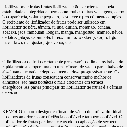
Liofilizador de frutas Frutas liofilizadas são caracterizadas pela
estabilidade e integridade, bem como muitas outras vantagens, como
boa aparência, volume pequeno, peso leve e procedimento simples.
O recipiente de liofilizador de frutas pode ser utilizado em
liofilizador de pêra, tâmara, jujuba, durian, morango, banana,
abacaxi, jaca, rambutan, longan, manga, mangostão, mamão, névoa
de lótus, pitaya, carambola, limão, mirtilo, waxberry, caqui, figo,
maçã, kiwi, mangostão, grosvenor, etc.
O liofilizador de frutas certamente preservará os alimentos baixando
rapidamente a temperatura em uma câmara de vácuo para abaixo de
absolutamente nada e depois aumentando-a progressivamente. Os
liofilizadores de frutas conseguem conservar muito melhor os
alimentos, são mais portáteis e mais eficientes em termos
energéticos. As partes principais do liofilizador de frutas é a câmara
de vácuo.
KEMOLO tem um design de câmara de vácuo de liofilizador ideal
nos anos anteriores com eficiência confiável e também confiável. O
liofilizador de frutas geralmente é usado na aplicação de secagem
por liofilização de frutas para criar frutas secas de alta qualidade para