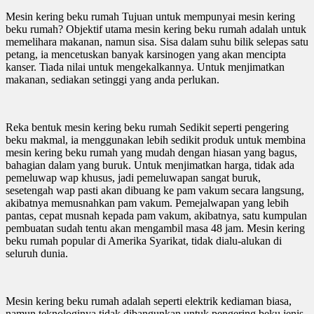
Mesin kering beku rumah Tujuan untuk mempunyai mesin kering
beku rumah? Objektif utama mesin kering beku rumah adalah untuk
memelihara makanan, namun sisa. Sisa dalam suhu bilik selepas satu
petang, ia mencetuskan banyak karsinogen yang akan mencipta
kanser. Tiada nilai untuk mengekalkannya. Untuk menjimatkan
makanan, sediakan setinggi yang anda perlukan.
Reka bentuk mesin kering beku rumah Sedikit seperti pengering
beku makmal, ia menggunakan lebih sedikit produk untuk membina
mesin kering beku rumah yang mudah dengan hiasan yang bagus,
bahagian dalam yang buruk. Untuk menjimatkan harga, tidak ada
pemeluwap wap khusus, jadi pemeluwapan sangat buruk,
sesetengah wap pasti akan dibuang ke pam vakum secara langsung,
akibatnya memusnahkan pam vakum. Pemejalwapan yang lebih
pantas, cepat musnah kepada pam vakum, akibatnya, satu kumpulan
pembuatan sudah tentu akan mengambil masa 48 jam. Mesin kering
beku rumah popular di Amerika Syarikat, tidak dialu-alukan di
seluruh dunia.
Mesin kering beku rumah adalah seperti elektrik kediaman biasa,
namun teknologinya tidak dibangunkan untuk pengering beku jenis