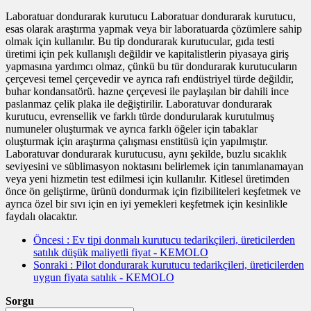
Laboratuar dondurarak kurutucu Laboratuar dondurarak kurutucu,
esas olarak araştırma yapmak veya bir laboratuarda çözümlere sahip
olmak için kullanılır. Bu tip dondurarak kurutucular, gıda testi
üretimi için pek kullanışlı değildir ve kapitalistlerin piyasaya giriş
yapmasına yardımcı olmaz, çünkü bu tür dondurarak kurutucuların
çerçevesi temel çerçevedir ve ayrıca rafı endüstriyel türde değildir,
buhar kondansatörü. hazne çerçevesi ile paylaşılan bir dahili ince
paslanmaz çelik plaka ile değiştirilir. Laboratuvar dondurarak
kurutucu, evrensellik ve farklı türde dondurularak kurutulmuş
numuneler oluşturmak ve ayrıca farklı öğeler için tabaklar
oluşturmak için araştırma çalışması enstitüsü için yapılmıştır.
Laboratuvar dondurarak kurutucusu, aynı şekilde, buzlu sıcaklık
seviyesini ve süblimasyon noktasını belirlemek için tanımlanamayan
veya yeni hizmetin test edilmesi için kullanılır. Kitlesel üretimden
önce ön geliştirme, ürünü dondurmak için fizibiliteleri keşfetmek ve
ayrıca özel bir sıvı için en iyi yemekleri keşfetmek için kesinlikle
faydalı olacaktır.
Öncesi
: Ev tipi donmalı kurutucu tedarikçileri, üreticilerden
satılık düşük maliyetli fiyat - KEMOLO
Sonraki
: Pilot dondurarak kurutucu tedarikçileri, üreticilerden
uygun fiyata satılık - KEMOLO
Sorgu