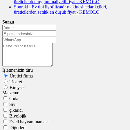
üreticilerden uygun maliyetli fiyat - KEMOLO
Sonraki
: Ev tipi liyofilizatör makinesi tedarikçileri,
üreticilerden satılık en düşük fiyat - KEMOLO
Sorgu
İşletmenizin türü
Üretici firma
Ticaret
Bireysel
Malzeme
Gıda
Sıvı
çıkarıcı
Biyolojik
Evcil hayvan maması
Diğerleri