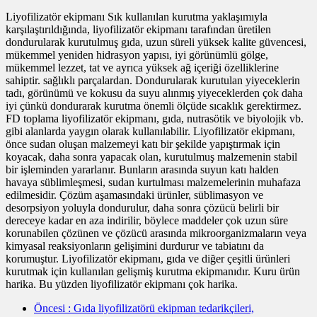
Liyofilizatör ekipmanı Sık kullanılan kurutma yaklaşımıyla
karşılaştırıldığında, liyofilizatör ekipmanı tarafından üretilen
dondurularak kurutulmuş gıda, uzun süreli yüksek kalite güvencesi,
mükemmel yeniden hidrasyon yapısı, iyi görünümlü gölge,
mükemmel lezzet, tat ve ayrıca yüksek ağ içeriği özelliklerine
sahiptir. sağlıklı parçalardan. Dondurularak kurutulan yiyeceklerin
tadı, görünümü ve kokusu da suyu alınmış yiyeceklerden çok daha
iyi çünkü dondurarak kurutma önemli ölçüde sıcaklık gerektirmez.
FD toplama liyofilizatör ekipmanı, gıda, nutrasötik ve biyolojik vb.
gibi alanlarda yaygın olarak kullanılabilir. Liyofilizatör ekipmanı,
önce sudan oluşan malzemeyi katı bir şekilde yapıştırmak için
koyacak, daha sonra yapacak olan, kurutulmuş malzemenin stabil
bir işleminden yararlanır. Bunların arasında suyun katı halden
havaya süblimleşmesi, sudan kurtulması malzemelerinin muhafaza
edilmesidir. Çözüm aşamasındaki ürünler, süblimasyon ve
desorpsiyon yoluyla dondurulur, daha sonra çözücü belirli bir
dereceye kadar en aza indirilir, böylece maddeler çok uzun süre
korunabilen çözünen ve çözücü arasında mikroorganizmaların veya
kimyasal reaksiyonların gelişimini durdurur ve tabiatını da
korumuştur. Liyofilizatör ekipmanı, gıda ve diğer çeşitli ürünleri
kurutmak için kullanılan gelişmiş kurutma ekipmanıdır. Kuru ürün
harika. Bu yüzden liyofilizatör ekipmanı çok harika.
Öncesi
: Gıda liyofilizatörü ekipman tedarikçileri,