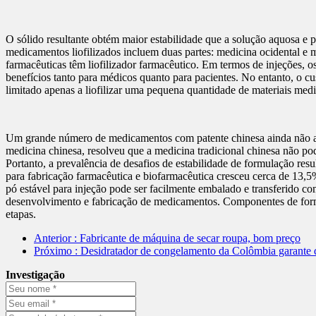
O sólido resultante obtém maior estabilidade que a solução aquosa e p
medicamentos liofilizados incluem duas partes: medicina ocidental e 
farmacêuticas têm liofilizador farmacêutico. Em termos de injeções, o
benefícios tanto para médicos quanto para pacientes. No entanto, o c
limitado apenas a liofilizar uma pequena quantidade de materiais med
Um grande número de medicamentos com patente chinesa ainda não adot
medicina chinesa, resolveu que a medicina tradicional chinesa não p
Portanto, a prevalência de desafios de estabilidade de formulação resu
para fabricação farmacêutica e biofarmacêutica cresceu cerca de 13,5
pó estável para injeção pode ser facilmente embalado e transferido 
desenvolvimento e fabricação de medicamentos. Componentes de formula
etapas.
Anterior
: Fabricante de máquina de secar roupa, bom preço
Próximo
: Desidratador de congelamento da Colômbia garante 
Investigação