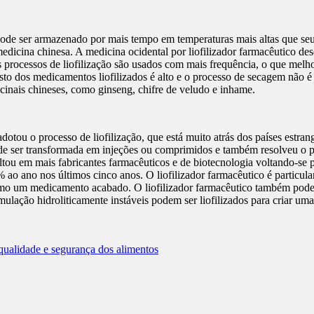
ode ser armazenado por mais tempo em temperaturas mais altas que seu p
medicina chinesa. A medicina ocidental por liofilizador farmacêutico de
s processos de liofilização são usados com mais frequência, o que melho
usto dos medicamentos liofilizados é alto e o processo de secagem não 
icinais chineses, como ginseng, chifre de veludo e inhame.
ou o processo de liofilização, que está muito atrás dos países estra
ode ser transformada em injeções ou comprimidos e também resolveu o 
ltou em mais fabricantes farmacêuticos e de biotecnologia voltando-se pa
% ao ano nos últimos cinco anos. O liofilizador farmacêutico é partic
como um medicamento acabado. O liofilizador farmacêutico também pode 
ção hidroliticamente instáveis podem ser liofilizados para criar uma 
qualidade e segurança dos alimentos