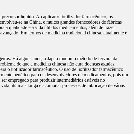
recursor líquido. Ao aplicar o liofilizador farmacêutico, os
senvolveu-se na China, e muitos grandes fornecedores de fábricas
ra a qualidade e a vida útil dos medicamentos, além de trazer
é avançado. Em termos de medicina tradicional chinesa, atualmente é
ngeiros. Há alguns anos, o Japão mudou o método de fervura da
problema de que a medicina chinesa não cura doenças agudas.
ra o liofilizador farmacêutico. O uso de liofilizador farmacêutico
ularmente benéfico para os desenvolvedores de medicamentos, pois um
ser empregado para produzir intermediários estáveis no
vida útil mais longa e acomodar processos de fabricação de várias