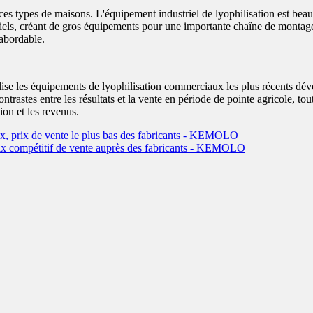
e ces types de maisons. L'équipement industriel de lyophilisation est b
iels, créant de gros équipements pour une importante chaîne de montage in
 abordable.
lise les équipements de lyophilisation commerciaux les plus récents dév
ontrastes entre les résultats et la vente en période de pointe agricole, 
tion et les revenus.
ux, prix de vente le plus bas des fabricants - KEMOLO
prix compétitif de vente auprès des fabricants - KEMOLO