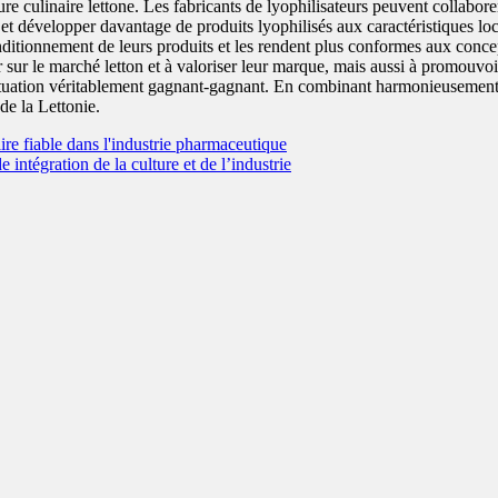
e culinaire lettone. Les fabricants de lyophilisateurs peuvent collaborer a
 et développer davantage de produits lyophilisés aux caractéristiques loc
onditionnement de leurs produits et les rendent plus conformes aux concepts
sir sur le marché letton et à valoriser leur marque, mais aussi à promouvo
 situation véritablement gagnant-gagnant. En combinant harmonieusement c
e la Lettonie.
ire fiable dans l'industrie pharmaceutique
 intégration de la culture et de l’industrie