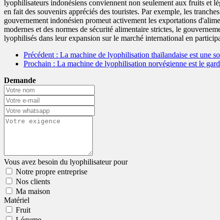
lyophilisateurs indonésiens conviennent non seulement aux fruits et lég
en fait des souvenirs appréciés des touristes. Par exemple, les tranches 
gouvernement indonésien promeut activement les exportations d'aliments
modernes et des normes de sécurité alimentaire strictes, le gouvernemen
lyophilisés dans leur expansion sur le marché international en participa
Précédent
: La machine de lyophilisation thaïlandaise est une so
Prochain
: La machine de lyophilisation norvégienne est le gard
Demande
Vous avez besoin du lyophilisateur pour
Notre propre entreprise
Nos clients
Ma maison
Matériel
Fruit
Légume