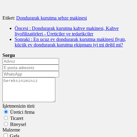
Etiket:
Dondurarak kurutma sebze makinesi
Öncesi
: ​Dondurarak kurutma kahve makinesi, Kahve
liyofilizatörleri - Üreticiler ve tedarikçiler
Sonraki
: En ucuz ev dondurarak kurutma makinesi fiyatı,
küçük ev dondurarak kurutma ekipmanı iyi mi değil mi?
Sorgu
İşletmenizin türü
Üretici firma
Ticaret
Bireysel
Malzeme
Gıda