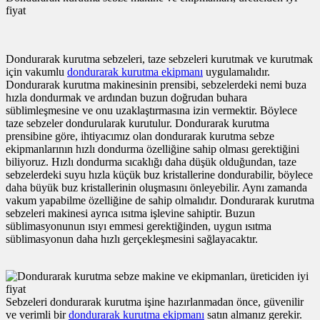
fiyat
Dondurarak kurutma sebzeleri, taze sebzeleri kurutmak ve kurutmak
için vakumlu
dondurarak kurutma ekipmanı
uygulamalıdır.
Dondurarak kurutma makinesinin prensibi, sebzelerdeki nemi buza
hızla dondurmak ve ardından buzun doğrudan buhara
süblimleşmesine ve onu uzaklaştırmasına izin vermektir. Böylece
taze sebzeler dondurularak kurutulur. Dondurarak kurutma
prensibine göre, ihtiyacımız olan dondurarak kurutma sebze
ekipmanlarının hızlı dondurma özelliğine sahip olması gerektiğini
biliyoruz. Hızlı dondurma sıcaklığı daha düşük olduğundan, taze
sebzelerdeki suyu hızla küçük buz kristallerine dondurabilir, böylece
daha büyük buz kristallerinin oluşmasını önleyebilir. Aynı zamanda
vakum yapabilme özelliğine de sahip olmalıdır. Dondurarak kurutma
sebzeleri makinesi ayrıca ısıtma işlevine sahiptir. Buzun
süblimasyonunun ısıyı emmesi gerektiğinden, uygun ısıtma
süblimasyonun daha hızlı gerçekleşmesini sağlayacaktır.
Sebzeleri dondurarak kurutma işine hazırlanmadan önce, güvenilir
ve verimli bir
dondurarak kurutma ekipmanı
satın almanız gerekir.