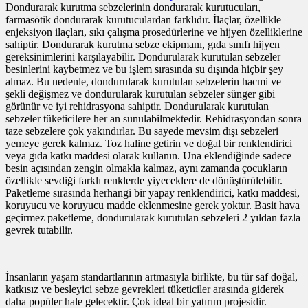
Dondurarak kurutma sebzelerinin dondurarak kurutucuları,
farmasötik dondurarak kurutuculardan farklıdır. İlaçlar, özellikle
enjeksiyon ilaçları, sıkı çalışma prosedürlerine ve hijyen özelliklerine
sahiptir. Dondurarak kurutma sebze ekipmanı, gıda sınıfı hijyen
gereksinimlerini karşılayabilir. Dondurularak kurutulan sebzeler
besinlerini kaybetmez ve bu işlem sırasında su dışında hiçbir şey
almaz. Bu nedenle, dondurularak kurutulan sebzelerin hacmi ve
şekli değişmez ve dondurularak kurutulan sebzeler sünger gibi
görünür ve iyi rehidrasyona sahiptir. Dondurularak kurutulan
sebzeler tüketicilere her an sunulabilmektedir. Rehidrasyondan sonra
taze sebzelere çok yakındırlar. Bu sayede mevsim dışı sebzeleri
yemeye gerek kalmaz. Toz haline getirin ve doğal bir renklendirici
veya gıda katkı maddesi olarak kullanın. Una eklendiğinde sadece
besin açısından zengin olmakla kalmaz, aynı zamanda çocukların
özellikle sevdiği farklı renklerde yiyeceklere de dönüştürülebilir.
Paketleme sırasında herhangi bir yapay renklendirici, katkı maddesi,
koruyucu ve koruyucu madde eklenmesine gerek yoktur. Basit hava
geçirmez paketleme, dondurularak kurutulan sebzeleri 2 yıldan fazla
gevrek tutabilir.
İnsanların yaşam standartlarının artmasıyla birlikte, bu tür saf doğal,
katkısız ve besleyici sebze gevrekleri tüketiciler arasında giderek
daha popüler hale gelecektir. Çok ideal bir yatırım projesidir.