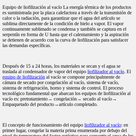
Equipo de liofilización al vacío La energía térmica de los productos
es suministrada por la placa calefactora a través de la transmisión de
calor o la radiación, para garantizar que el agua del artículo se
sublima directamente de la condición de hielo a vapor. El vapor
continuamente sublimado se condensa y también se captura en el
serpentín en forma de U hasta que el calentamiento y la aspiración
se detienen de acuerdo con la curva de liofilización para satisfacer
las demandas específicas.
Después de 15 a 24 horas, los materiales se secan y el agua se
traslada al condensador de vapor del equipo
liofilizador al vacío
. El
equipo de liofilización
al vacío se compone principalmente de
cámara de secado por congelación al vacío, sistema de vacío,
sistema de refrigeración, horno y sistema de control. El proceso
tecnológico fundamental que abarcan los equipos de liofilización al
vacío es: pretratamiento→ congelación→ secado al vacío→
Empaquetado del producto→artículo completado.
El concepto de funcionamiento del equipo
liofilizador al vacío
: en
primer lugar, congelar la materia prima enumerada por debajo del
nivel de temperatura del factor eutéctico para convertir el agua de los