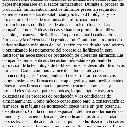
papel indispensable en el sector farmacéutico. Durante el proceso de
producción farmacéutica, muchos fármacos presentan requisitos
extremadamente altos de estabilidad y actividad biológica, y los
proveedores checos de máquinas de liofilización pueden
proporcionarles condiciones de almacenamiento ideales. Las
compañías farmacéuticas checas se han comprometido a utilizar
tecnología avanzada de liofilización para mejorar la calidad de los
fármacos y la eficiencia de la producción. Continúan introduciendo
y desarrollando máquinas de liofilización checas de alto rendimiento
y optimizando los parámetros del proceso de liofilización para
satisfacer las necesidades de producción de diferentes fármacos. Las
compañías farmacéuticas checas también están explorando la
aplicación de la tecnología de liofilización en el desarrollo de nuevos
fármacos. Con el continuo avance de la biotecnología y la
nanotecnología, están surgiendo cada vez más fármacos nuevos,
como biosimilares, fármacos de terapia génica y nanomedicamentos.
Estos nuevos fármacos suelen poseer estructuras complejas y
propiedades físicas y químicas únicas, lo que impone mayores
exigencias a los procesos de producción y las condiciones de
almacenamiento. Como método consolidado para la conservación de
fármacos, la máquina de liofilización checa tiene un gran potencial
de aplicación. Con la continua expansión del mercado farmacéutico
mundial y la creciente demanda de medicamentos de alta calidad, las
perspectivas de aplicación de las máquinas de liofilización checas en
el sector farmacéutico serán aún mayores. Se prevé que, en el futuro,