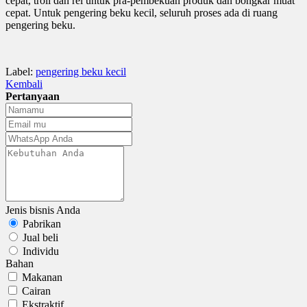
cepat, troli dan rel untuk pra-pembekuan produk dan bongkar muat
cepat. Untuk pengering beku kecil, seluruh proses ada di ruang
pengering beku.
Label:
pengering beku kecil
Kembali
Pertanyaan
Jenis bisnis Anda
Pabrikan
Jual beli
Individu
Bahan
Makanan
Cairan
Ekstraktif