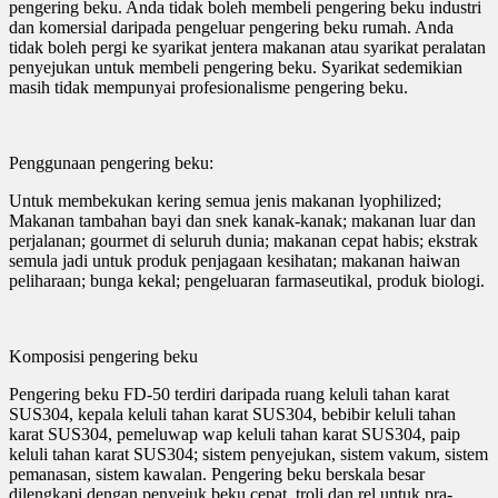
pengering beku. Anda tidak boleh membeli pengering beku industri
dan komersial daripada pengeluar pengering beku rumah. Anda
tidak boleh pergi ke syarikat jentera makanan atau syarikat peralatan
penyejukan untuk membeli pengering beku. Syarikat sedemikian
masih tidak mempunyai profesionalisme pengering beku.
Penggunaan pengering beku:
Untuk membekukan kering semua jenis makanan lyophilized;
Makanan tambahan bayi dan snek kanak-kanak; makanan luar dan
perjalanan; gourmet di seluruh dunia; makanan cepat habis; ekstrak
semula jadi untuk produk penjagaan kesihatan; makanan haiwan
peliharaan; bunga kekal; pengeluaran farmaseutikal, produk biologi.
Komposisi pengering beku
Pengering beku FD-50 terdiri daripada ruang keluli tahan karat
SUS304, kepala keluli tahan karat SUS304, bebibir keluli tahan
karat SUS304, pemeluwap wap keluli tahan karat SUS304, paip
keluli tahan karat SUS304; sistem penyejukan, sistem vakum, sistem
pemanasan, sistem kawalan. Pengering beku berskala besar
dilengkapi dengan penyejuk beku cepat, troli dan rel untuk pra-