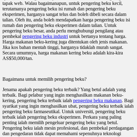
tapak web. Walau bagaimanapun, untuk pengering beku kecil,
terutamanya pengering beku isi rumah dan pengering beku
eksperimen, harganya sangat telus dan boleh dibeli secara dalam
talian. Oleh itu, anda boleh mendapatkan harga pengering beku isi
rumah dan pengering beku eksperimen dalam talian. Untuk
pengering beku besar, anda perlu menghubungi pengilang atau
pembekal
pengering beku industri
untuk bertanya tentang harga.
Harga makanan beku-kering juga ditentukan oleh jenis makanan.
Jika kos bahan mentah tinggi, harganya tidaklah murah sangat.
Secara umumnya, harga makanan kering beku adalah kira-kira
AS$50,000/tan.
Bagaimana untuk memilih pengering beku?
Jenama apakah pengering beku terbaik? Yang betul adalah yang
terbaik. Bagi pelabur yang ingin menghasilkan makanan beku-
kering, pengering beku terbaik ialah
pengering beku makanan
. Bagi
syarikat yang ingin menghasilkan ubat, pengering beku terbaik ialah
pengering beku farmaseutikal. Untuk universiti, pengering beku
terbaik ialah pengering beku eksperimen. Perkara yang paling
penting ialah memilih pengeluar pengering beku yang betul.
Pengering beku ialah mesin profesional, dan pembekal perdagangan
dan pengedaran tidak dapat memahami sepenuhnya teknologi