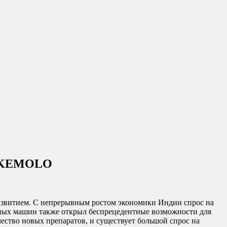
ор KEMOLO
азвитием. С непрерывным ростом экономики Индии спрос на
нных машин также открыл беспрецедентные возможности для
ство новых препаратов, и существует большой спрос на