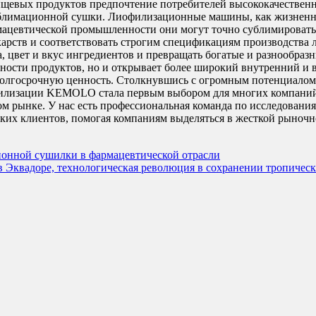
пищевых продуктов предпочтение потребителей высококачествен
ублимационной сушки. Лиофилизационные машины, как жизненн
мацевтической промышленности они могут точно сублимировать 
екарств и соответствовать строгим спецификациям производства
, цвет и вкус ингредиентов и превращать богатые и разнообра
дности продуктов, но и открывает более широкий внутренний и 
долгосрочную ценность. Столкнувшись с огромным потенциалом
илизации KEMOLO стала первым выбором для многих компаний 
м рынке. У нас есть профессиональная команда по исследования
ких клиентов, помогая компаниям выделяться в жесткой рыночн
ионной сушилки в фармацевтической отрасли
 Эквадоре, технологическая революция в сохранении тропическ