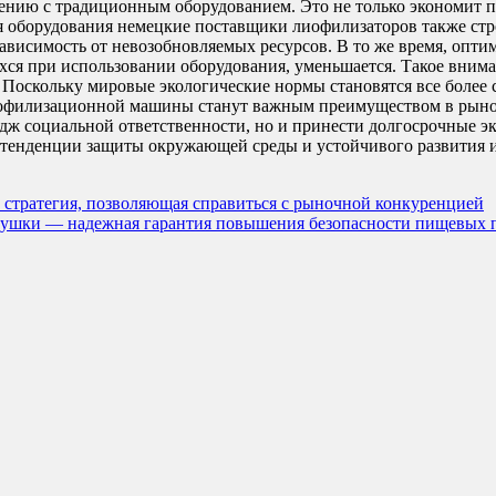
нению с традиционным оборудованием. Это не только экономит п
я оборудования немецкие поставщики лиофилизаторов также стр
ависимость от невозобновляемых ресурсов. В то же время, опт
ихся при использовании оборудования, уменьшается. Такое вним
оскольку мировые экологические нормы становятся все более с
лиофилизационной машины станут важным преимуществом в рыно
дж социальной ответственности, но и принести долгосрочные э
тенденции защиты окружающей среды и устойчивого развития и
 стратегия, позволяющая справиться с рыночной конкуренцией
 сушки — надежная гарантия повышения безопасности пищевых 