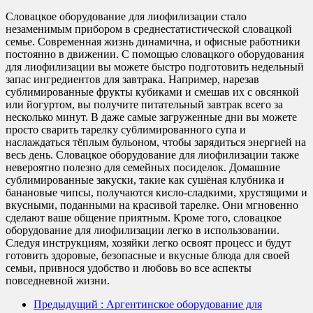
Словацкое оборудование для лиофилизации стало
незаменимым прибором в среднестатистической словацкой
семье. Современная жизнь динамична, и офисные работники
постоянно в движении. С помощью словацкого оборудования
для лиофилизации вы можете быстро подготовить недельный
запас ингредиентов для завтрака. Например, нарезав
сублимированные фрукты кубиками и смешав их с овсянкой
или йогуртом, вы получите питательный завтрак всего за
несколько минут. В даже самые загруженные дни вы можете
просто сварить тарелку сублимированного супа и
наслаждаться тёплым бульоном, чтобы зарядиться энергией на
весь день. Словацкое оборудование для лиофилизации также
невероятно полезно для семейных посиделок. Домашние
сублимированные закуски, такие как сушёная клубника и
банановые чипсы, получаются кисло-сладкими, хрустящими и
вкусными, поданными на красивой тарелке. Они мгновенно
сделают ваше общение приятным. Кроме того, словацкое
оборудование для лиофилизации легко в использовании.
Следуя инструкциям, хозяйки легко освоят процесс и будут
готовить здоровые, безопасные и вкусные блюда для своей
семьи, привнося удобство и любовь во все аспекты
повседневной жизни.
Предыдущий
: Аргентинское оборудование для