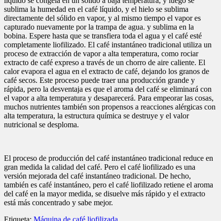
líquido se congela en un sólido a baja temperatura, y luego se
sublima la humedad en el café líquido, y el hielo se sublima
directamente del sólido en vapor, y al mismo tiempo el vapor es
capturado nuevamente por la trampa de agua. y sublima en la
bobina. Espere hasta que se transfiera toda el agua y el café esté
completamente liofilizado. El café instantáneo tradicional utiliza un
proceso de extracción de vapor a alta temperatura, como rociar
extracto de café expreso a través de un chorro de aire caliente. El
calor evapora el agua en el extracto de café, dejando los granos de
café secos. Este proceso puede traer una producción grande y
rápida, pero la desventaja es que el aroma del café se eliminará con
el vapor a alta temperatura y desaparecerá. Para empeorar las cosas,
muchos nutrientes también son propensos a reacciones alérgicas con
alta temperatura, la estructura química se destruye y el valor
nutricional se desploma.
El proceso de producción del café instantáneo tradicional reduce en
gran medida la calidad del café. Pero el café liofilizado es una
versión mejorada del café instantáneo tradicional. De hecho,
también es café instantáneo, pero el café liofilizado retiene el aroma
del café en la mayor medida, se disuelve más rápido y el extracto
está más concentrado y sabe mejor.
Etiqueta:
Máquina de café liofilizada